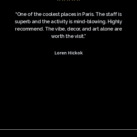
ent
“One of the coolest places in Paris. The staff is
tion
superb and the activity is mind-blowing. Highly
sym
nnel,
recommend. The vibe, decor, and art alone are
 le
worth the visit.”
 sans
et
Loren Hickok