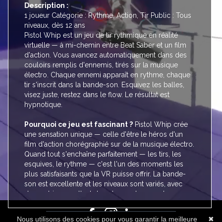
Description :
1 joueur Catégorie : Rythme, Action, Tir Public : Tous
niveaux, dès 12 ans
Pistol Whip est un jeu de tir rythmique en réalité
virtuelle — à mi-chemin entre Beat Saber et un film
d'action. Vous avancez automatiquement dans des
couloirs remplis d'ennemis, tirés sur la musique
électro. Chaque ennemi apparaît en rythme, chaque
tir s'inscrit dans la bande-son. Esquivez les balles,
visez juste, restez dans le flow. Le résultat est
hypnotique.
TARIFS
Pourquoi ce jeu est fascinant ?
Pistol Whip crée
BLOG
une sensation unique — celle d'être le héros d'un
GUIDES
film d'action chorégraphié sur de la musique électro.
Quand tout s'enchaîne parfaitement — les tirs, les
FAQ
esquives, le rythme — c'est l'un des moments les
CGV
plus satisfaisants que la VR puisse offrir. La bande-
CONTACT
son est excellente et les niveaux sont variés, avec
des ambiances allant du cyberpunk au western.
C'est notre recommandation pour les joueurs qui ont
déjà essayé Beat Saber et veulent passer au niveau
Nous utilisons des cookies pour vous garantir la meilleure
✖