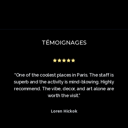
TÉMOIGNAGES
ent
“One of the coolest places in Paris. The staff is
tion
superb and the activity is mind-blowing. Highly
sym
nnel,
recommend. The vibe, decor, and art alone are
 le
worth the visit.”
 sans
et
Loren Hickok