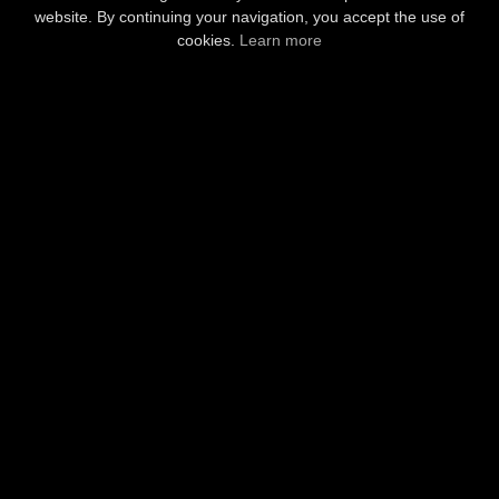
TEAMBUILDING
SALLE DE RÉUNIONS
website. By continuing your navigation, you accept the use of
06/05/2026 •
RÉALITÉ VIRTUELLE
ANNIVERSAIRES
cookies.
Learn more